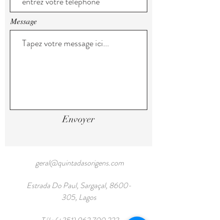
Message
Envoyer
geral@quintadasorigens.com
Estrada Do Paul, Sargaçal,
8600-
305
, Lagos