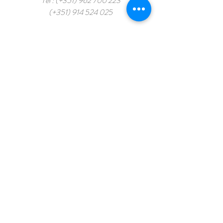
Tél : (+351)
962 700 223
(+351)
914 524 025
© 2022 par Quinta Das Origens. Fièrement
créé avec
Wix.com