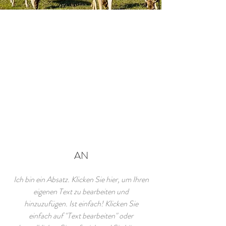
AN
Ich bin ein Absatz. Klicken Sie hier, um Ihren
eigenen Text zu bearbeiten und
hinzuzufügen. Ist einfach! Klicken Sie
einfach auf "Text bearbeiten" oder