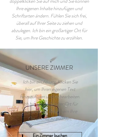
doppelklicken Sie auf mich und Sie können
Ihre eigenen Inhalte hinzufügen und
Schriftarten ändern. Fühlen Sie sich frei,
überall auf Ihrer Seite zu ziehen und
abzulegen. Ich bin ein großartiger Ort für
Sie, um Ihre Geschichte zu erzählen.​
UNSERE ZIMMER
Ich bin ein Absatz. Klicken Sie
hier, um Ihren eigenen Text
hinzuzufügen und zu bearbeiten.
Ich bin ein großartiger Ort für
Sie, um Ihren Besuchern Ihre
Geschichte zu erzählen.
Ein Zimmer buchen