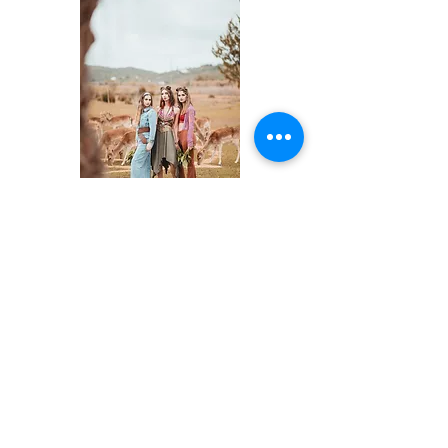
Andere Ereignisse
Ich bin ein Absatz. Klicken Sie hier, um
Ihren Text zu bearbeiten und
hinzuzufügen.
MEINUNG VON GAST